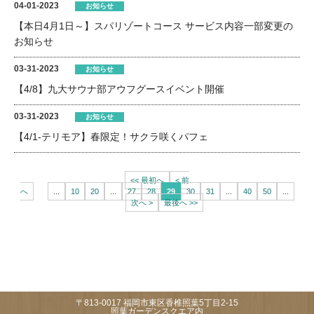
04-01-2023
お知らせ
【本日4月1日～】スパリゾートコース サービス内容一部変更の
お知らせ
03-31-2023
お知らせ
【4/8】九大サウナ部アウフグースイベント開催
03-31-2023
お知らせ
【4/1-テリモア】春限定！サクラ咲くパフェ
<< 最初へ
< 前
へ
...
10
20
...
27
28
29
30
31
...
40
50
...
次へ >
最後へ >>
〒813-0017 福岡市東区香椎照葉5丁目2-15
照葉ガーデンスクエア内