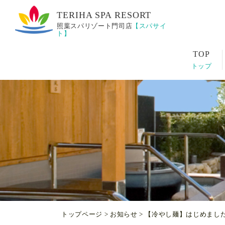
照葉スパリゾート門司店
【スパサイ
ト】
トップ
トップページ
>
お知らせ
> 【冷やし麺】はじめました