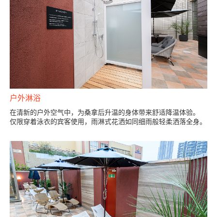
户外淋浴
在清新的户外空气中，为桑拿后升温的身体带来舒适降温体验。
仅限穿着泳衣的宾客使用，雨淋式花洒如同细雨般轻柔洒落全身。